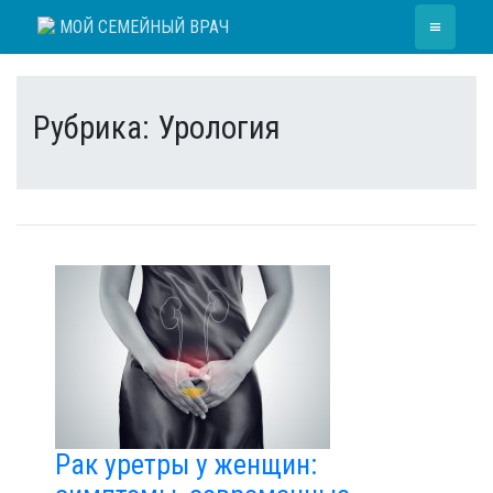
Skip
≡
МОЙ СЕМЕЙНЫЙ ВРАЧ
to
content
Рубрика:
Урология
Рак уретры у женщин: