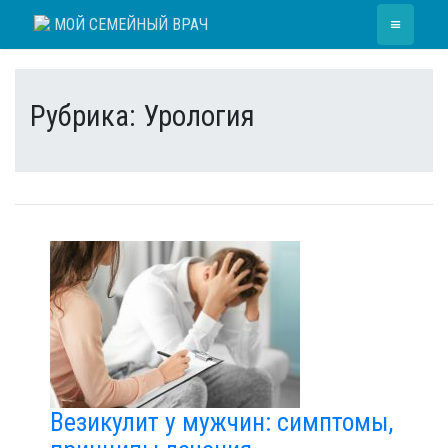
Skip
≡
МОЙ СЕМЕЙНЫЙ ВРАЧ
to
content
Рубрика:
Урология
Везикулит у мужчин: симптомы,