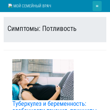
Skip
≡
МОЙ СЕМЕЙНЫЙ ВРАЧ
to
content
Симптомы:
Потливость
Туберкулез и беременность: