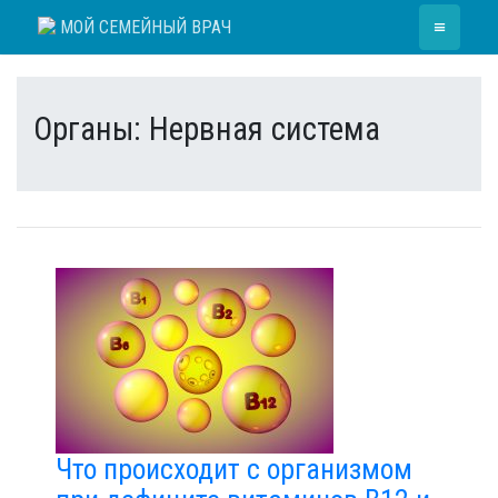
Skip
≡
МОЙ СЕМЕЙНЫЙ ВРАЧ
to
content
Органы:
Нервная система
Что происходит с организмом