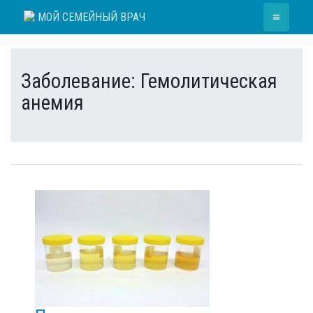
Skip
≡
МОЙ СЕМЕЙНЫЙ ВРАЧ
to
content
Заболевание:
Гемолитическая
анемия