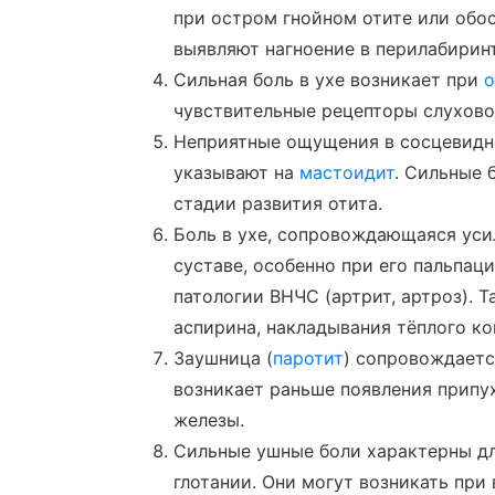
при остром гнойном отите или обо
выявляют нагноение в перилабирин
Сильная боль в ухе возникает при
о
чувствительные рецепторы слуховог
Неприятные ощущения в сосцевидн
указывают на
мастоидит
. Сильные 
стадии развития отита.
Боль в ухе, сопровождающаяся ус
суставе, особенно при его пальпац
патологии ВНЧС (артрит, артроз). 
аспирина, накладывания тёплого ко
Заушница (
паротит
) сопровождаетс
возникает раньше появления припу
железы.
Сильные ушные боли характерны дл
глотании. Они могут возникать при