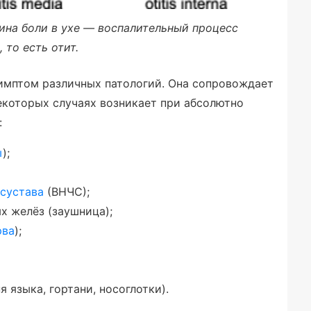
ина боли в ухе — воспалительный процесс
, то есть отит.
симптом различных патологий. Она сопровождает
некоторых случаях возникает при абсолютно
:
ы
);
сустава
(ВНЧС);
х желёз (заушница);
рва
);
я языка, гортани, носоглотки).