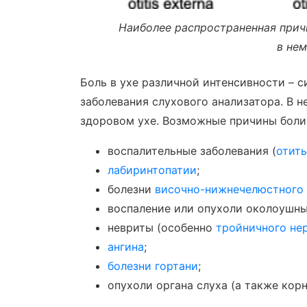
Наиболее распространенная прич
в нем
Боль в ухе различной интенсивности – 
заболевания слухового анализатора. В 
здоровом ухе. Возможные причины боли
воспалительные заболевания (
отит
лабиринтопатии
;
болезни
височно-нижнечелюстного 
воспаление или опухоли околоушны
невриты (особенно
тройничного не
ангина
;
болезни гортани
;
опухоли органа слуха (а также корн