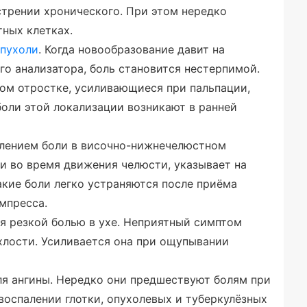
стрении хронического. При этом нередко
тных клетках.
пухоли
. Когда новообразование давит на
о анализатора, боль становится нестерпимой.
ом отростке, усиливающиеся при пальпации,
боли этой локализации возникают в ранней
илением боли в височно-нижнечелюстном
ии во время движения челюсти, указывает на
Такие боли легко устраняются после приёма
мпресса.
я резкой болью в ухе. Неприятный симптом
хлости. Усиливается она при ощупывании
я ангины. Нередко они предшествуют болям при
 воспалении глотки, опухолевых и туберкулёзных