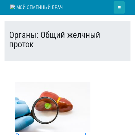
Skip
≡
МОЙ СЕМЕЙНЫЙ ВРАЧ
to
content
Органы:
Общий желчный
проток