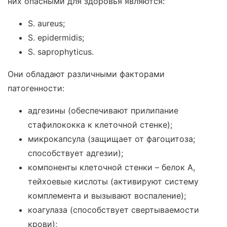
них опасными для здоровья являются:
S. aureus;
S. epidermidis;
S. saprophyticus.
Они обладают различными факторами
патогенности:
адгезины (обеспечивают прилипание
стафилококка к клеточной стенке);
микрокапсула (защищает от фагоцитоза;
способствует адгезии);
компоненты клеточной стенки – белок А,
тейхоевые кислоты (активируют систему
комплемента и вызывают воспаление);
коагулаза (способствует свертываемости
крови);