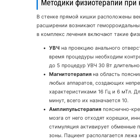
Методики физиотерапии при 
В стенке прямой кишки расположены ве
расширении возникают геморроидальные
в комплекс лечения включают такие фи
УВЧ
на проекцию анального отверст
время процедуры необходим контро
до 5 процедур УВЧ 30 Вт длительно
Магнитотерапия
на область поясни
любых аппаратов, создающих непре
характеристиками 16 Гц и 6 мТл. 
минут, всего их назначается 10.
Амплипульстерапия
пояснично-крес
мозга от него отходят корешки, ин
стимуляция активирует обменные п
зоны. Пациент располагается лежа 