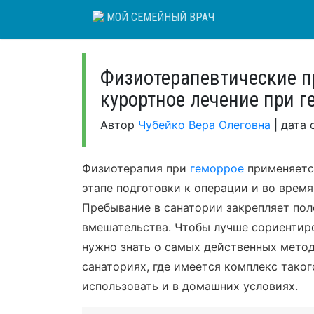
Skip
МОЙ СЕМЕЙНЫЙ ВРАЧ
to
content
Физиотерапевтические п
курортное лечение при г
Автор
Чубейко Вера Олеговна
|
дата 
Физиотерапия при
геморрое
применяется
этапе подготовки к операции и во время
Пребывание в санатории закрепляет по
вмешательства. Чтобы лучше сориентиро
нужно знать о самых действенных метод
санаториях, где имеется комплекс тако
использовать и в домашних условиях.