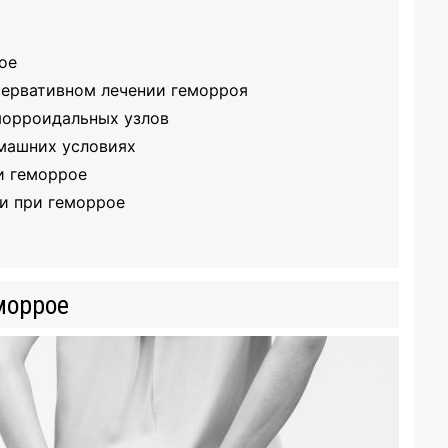
ое
сервативном лечении геморроя
морроидальных узлов
машних условиях
и геморрое
и при геморрое
моррое