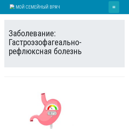
Skip
≡
МОЙ СЕМЕЙНЫЙ ВРАЧ
to
content
Заболевание:
Гастроэзофагеально-
рефлюксная болезнь