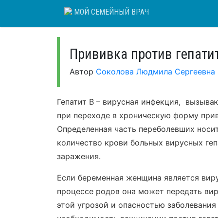
Skip
МОЙ СЕМЕЙНЫЙ ВРАЧ
to
content
Прививка против гепати
Автор
Соколова Людмила Сергеевна
Гепатит В – вирусная инфекция, вызыва
при переходе в хроническую форму при
Определенная часть переболевших носи
количество крови больных вирусных геп
заражения.
Если беременная женщина является виру
процессе родов она может передать ви
этой угрозой и опасностью заболевания