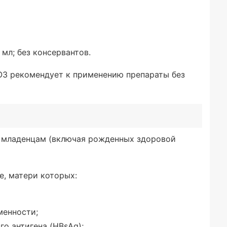
 мл; без консервантов.
ОЗ рекомендует к применению препараты без
 младенцам (включая рожденных здоровой
, матери которых:
менности;
о антигена (HBsAg);