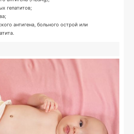
ых гепатитов;
ва;
кого антигена, больного острой или
атита.