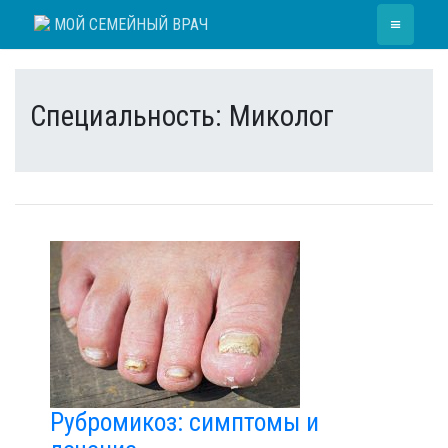
Skip
≡
МОЙ СЕМЕЙНЫЙ ВРАЧ
to
content
Специальность:
Миколог
Рубромикоз: симптомы и