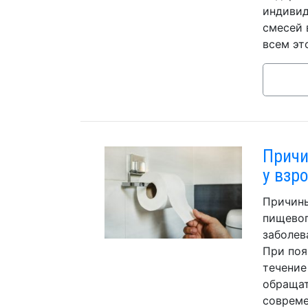
индивид
смесей 
всем эт
Причи
у взр
Причины
пищевог
заболев
При поя
течение
обращат
совреме