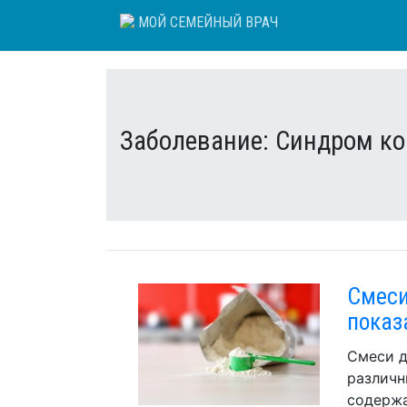
Skip
МОЙ СЕМЕЙНЫЙ ВРАЧ
to
content
Заболевание:
Синдром ко
Смеси
показ
Смеси д
различн
содержа