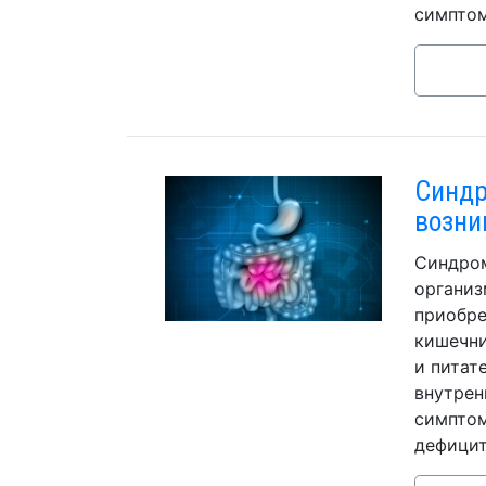
симптом
Cиндр
возни
Синдром
организ
приобре
кишечни
и питат
внутрен
симптом
дефицит