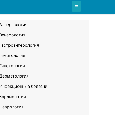
≡
Аллергология
Венерология
Гастроэнтерология
Гематология
Гинекология
Дерматология
Инфекционные болезни
Кардиология
Неврология