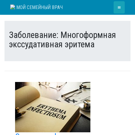
Skip
≡
МОЙ СЕМЕЙНЫЙ ВРАЧ
to
content
Заболевание:
Многоформная
экссудативная эритема