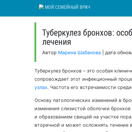
Skip
МОЙ СЕМЕЙНЫЙ ВРАЧ
to
content
Туберкулез бронхов: осо
лечения
Автор
Марина Шабанова
|
дата обно
Туберкулез бронхов – это особая клинич
сопровождает этот инфекционный проце
узлах
. Частота его встречаемости среди
Основу патологических изменений в бр
изменения слизистой оболочки бронхов
и образованием свищей на участке пора
вторичной и может осложнять течение 