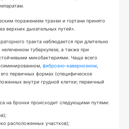
репаратам.
еским поражением трахеи и гортани принято
ез верхних дыхательных путей».
ираторного тракта наблюдается при длительно
нелеченном туберкулезе, а также при
устойчивыми микобактериями. Чаще всего
иссеминированном,
фиброзно-кавернозном
,
 его первичных формах (специфическое
ложенных внутри грудной клетки; первичный
са на бронхи происходит следующими путями:
в);
зко расположенных участков);