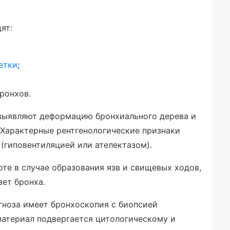
ят:
етки
;
ронхов.
выявляют деформацию бронхиального дерева и
 Характерные рентгенологические признаки
(гиповентиляцией или ателектазом).
те в случае образования язв и свищевых ходов,
вет бронха.
гноза имеет бронхоскопия с биопсией
материал подвергается цитологическому и