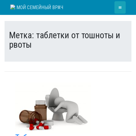
Skip
≡
МОЙ СЕМЕЙНЫЙ ВРАЧ
to
content
Метка:
таблетки от тошноты и
рвоты