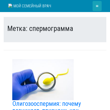
Skip
≡
МОЙ СЕМЕЙНЫЙ ВРАЧ
to
content
Метка:
спермограмма
Олигозооспермия: почему