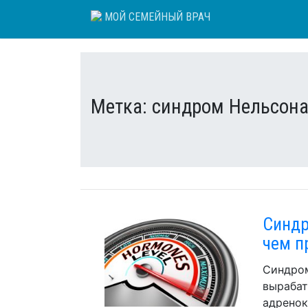
Skip
МОЙ СЕМЕЙНЫЙ ВРАЧ
to
content
Метка:
синдром Нельсон
Синдр
чем п
Синдром
выраба
адренок