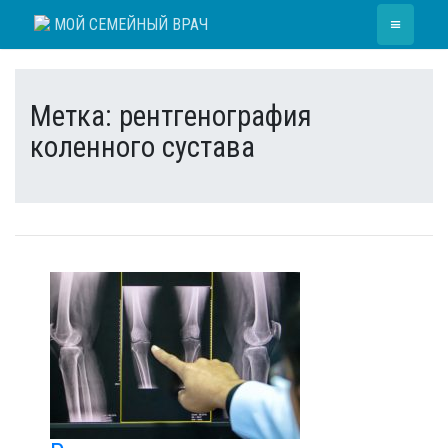
Skip
≡
МОЙ СЕМЕЙНЫЙ ВРАЧ
to
content
Метка:
рентгенография
коленного сустава