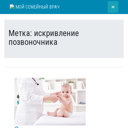
Skip
≡
МОЙ СЕМЕЙНЫЙ ВРАЧ
to
content
Метка:
искривление
позвоночника