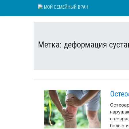
Skip
МОЙ СЕМЕЙНЫЙ ВРАЧ
to
content
Метка:
деформация суста
Остео
Остеоар
нарушаю
с возра
болью и