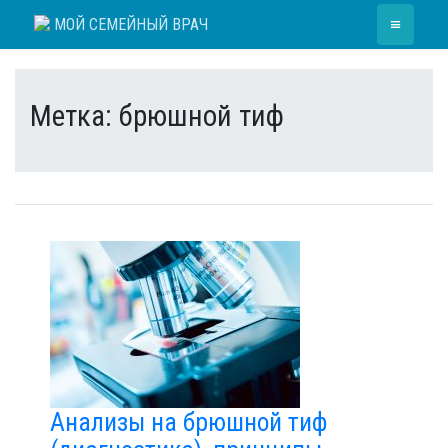
Skip
≡
МОЙ СЕМЕЙНЫЙ ВРАЧ
to
content
Метка:
брюшной тиф
Анализы на брюшной тиф