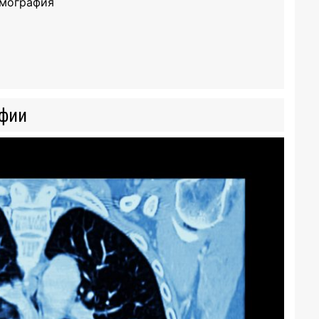
омография
фии