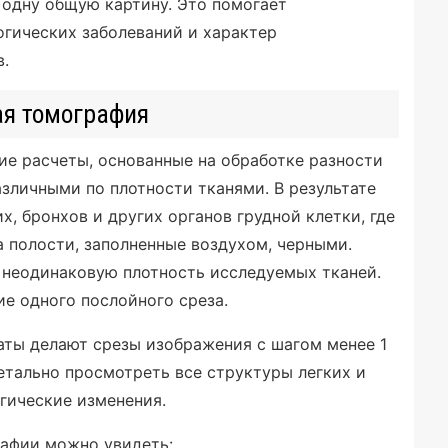
 одну общую картину. Это помогает
гических заболеваний и характер
в.
ая томография
е расчеты, основанные на обработке разности
азличными по плотности тканями. В результате
, бронхов и других органов грудной клетки, где
а полости, заполненные воздухом, черными.
 неодинаковую плотность исследуемых тканей.
е одного послойного среза.
аты делают срезы изображения с шагом менее 1
тально просмотреть все структуры легких и
огические изменения.
афии можно увидеть: