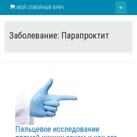
Skip
≡
МОЙ СЕМЕЙНЫЙ ВРАЧ
to
content
Заболевание:
Парапроктит
Пальцевое исследование