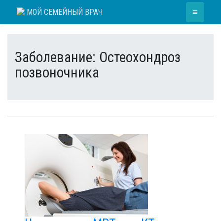
Skip
≡
МОЙ СЕМЕЙНЫЙ ВРАЧ
to
content
Заболевание:
Остеохондроз
позвоночника