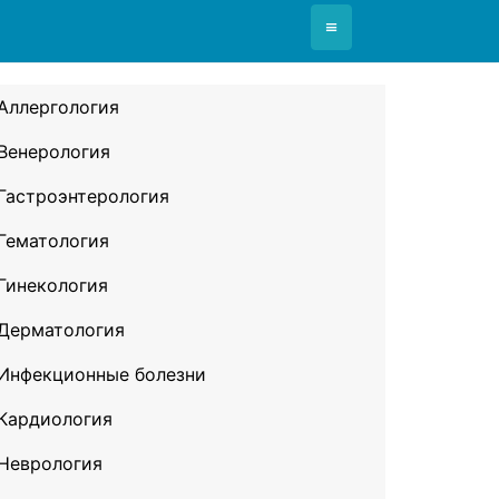
≡
Аллергология
Венерология
Гастроэнтерология
Гематология
Гинекология
Дерматология
Инфекционные болезни
Кардиология
Неврология