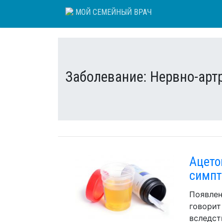
Skip
МОЙ СЕМЕЙНЫЙ ВРАЧ
to
content
Заболевание:
Нервно-арт
Ацето
симпт
Появлен
говорит
вследст