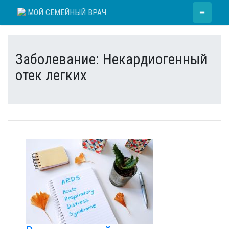
Skip
≡
МОЙ СЕМЕЙНЫЙ ВРАЧ
to
content
Заболевание:
Некардиогенный
отек легких