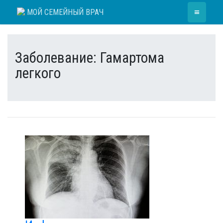
Skip
≡
МОЙ СЕМЕЙНЫЙ ВРАЧ
to
content
Заболевание:
Гамартома
легкого