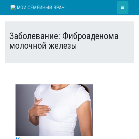
Skip
≡
МОЙ СЕМЕЙНЫЙ ВРАЧ
to
content
Заболевание:
Фиброаденома
молочной железы