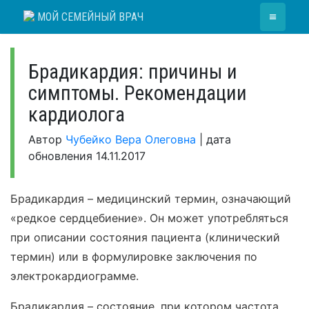
Skip
≡
МОЙ СЕМЕЙНЫЙ ВРАЧ
to
content
Брадикардия: причины и
симптомы. Рекомендации
кардиолога
Автор
Чубейко Вера Олеговна
|
дата
обновления
14.11.2017
Брадикардия – медицинский термин, означающий
«редкое сердцебиение». Он может употребляться
при описании состояния пациента (клинический
термин) или в формулировке заключения по
электрокардиограмме.
Брадикардия – состояние, при котором частота