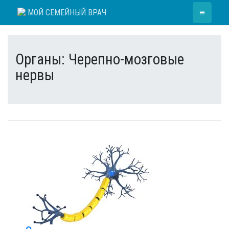
Skip
≡
МОЙ СЕМЕЙНЫЙ ВРАЧ
to
content
Органы:
Черепно-мозговые
нервы