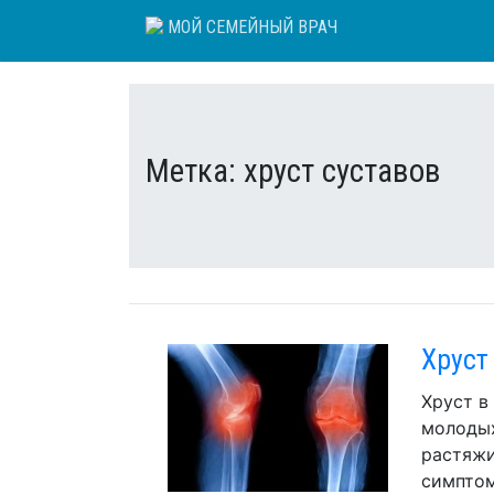
Skip
МОЙ СЕМЕЙНЫЙ ВРАЧ
to
content
Метка:
хруст суставов
Хруст
Хруст в
молодых
растяжи
симптом