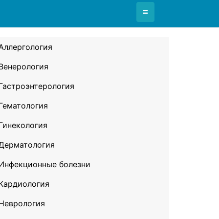
≡
Аллергология
Венерология
Гастроэнтерология
Гематология
Гинекология
Дерматология
Инфекционные болезни
Кардиология
Неврология