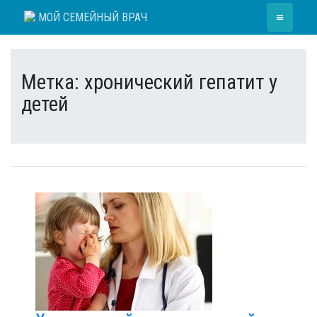
Skip
≡
МОЙ СЕМЕЙНЫЙ ВРАЧ
to
content
Метка:
хронический гепатит у
детей