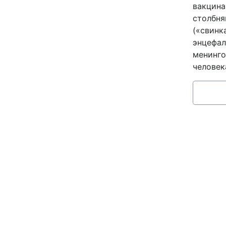
вакцина
столбня
(«свинк
энцефал
менинго
человек