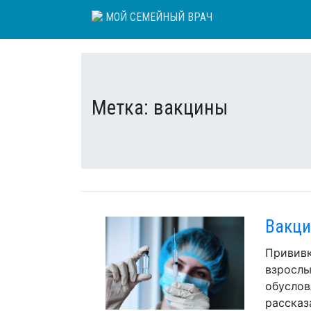
Skip
МОЙ СЕМЕЙНЫЙ ВРАЧ
to
content
Метка:
вакцины
Вакци
Прививк
взрослы
обуслов
рассказ