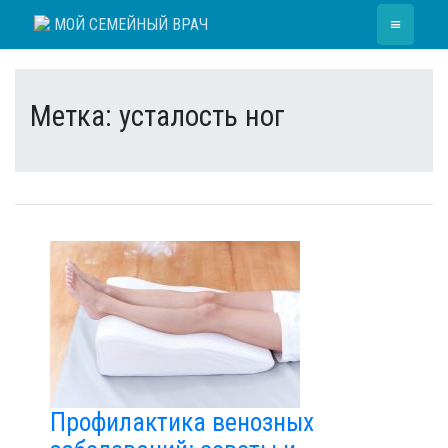
Skip
≡
МОЙ СЕМЕЙНЫЙ ВРАЧ
to
content
Метка:
усталость ног
Профилактика венозных