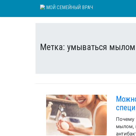
Skip
МОЙ СЕМЕЙНЫЙ ВРАЧ
to
content
Метка:
умываться мылом
Можно
специ
Почему 
мылом, 
антибак