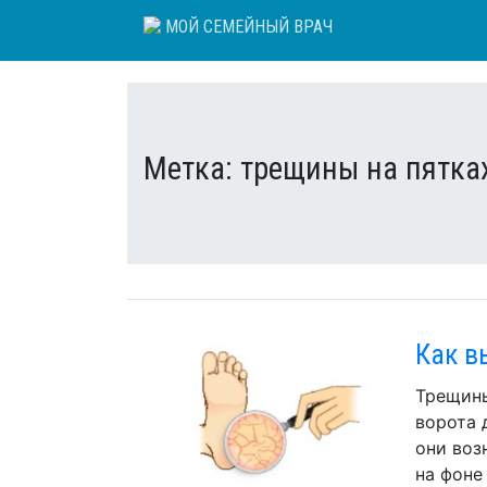
Skip
МОЙ СЕМЕЙНЫЙ ВРАЧ
to
content
Метка:
трещины на пятка
Как в
Трещины
ворота 
они воз
на фоне