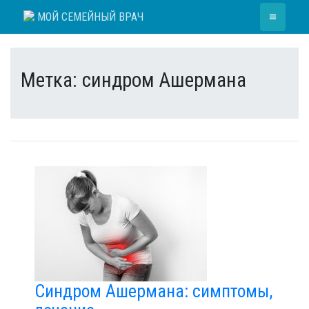
Skip
≡
МОЙ СЕМЕЙНЫЙ ВРАЧ
to
content
Метка:
синдром Ашермана
Синдром Ашермана: симптомы,