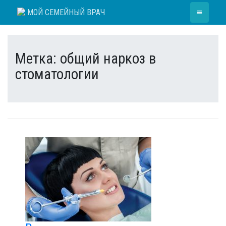
Skip
≡
МОЙ СЕМЕЙНЫЙ ВРАЧ
to
content
Метка:
общий наркоз в
стоматологии