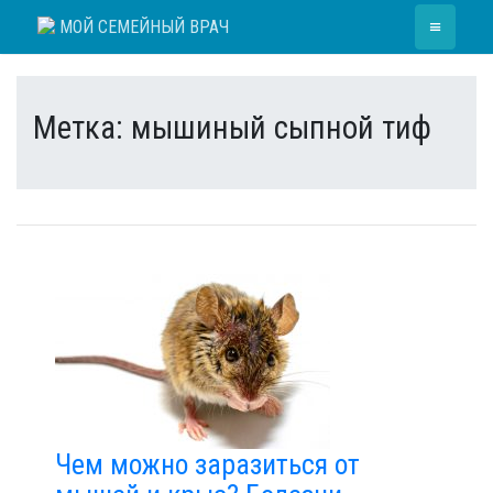
Skip
≡
МОЙ СЕМЕЙНЫЙ ВРАЧ
to
content
Метка:
мышиный сыпной тиф
Чем можно заразиться от