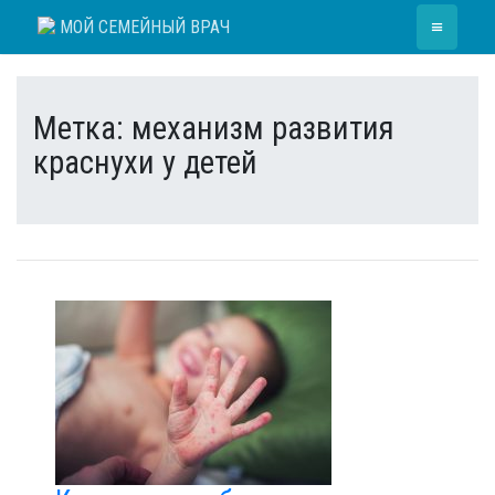
Skip
≡
МОЙ СЕМЕЙНЫЙ ВРАЧ
to
content
Метка:
механизм развития
краснухи у детей