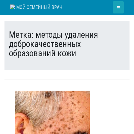
Skip
≡
МОЙ СЕМЕЙНЫЙ ВРАЧ
to
content
Метка:
методы удаления
доброкачественных
образований кожи