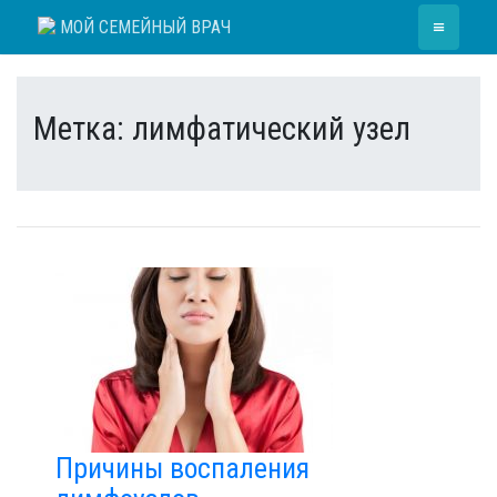
Skip
≡
МОЙ СЕМЕЙНЫЙ ВРАЧ
to
content
Метка:
лимфатический узел
Причины воспаления