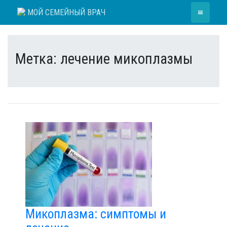
Skip
≡
МОЙ СЕМЕЙНЫЙ ВРАЧ
to
content
Метка:
лечение микоплазмы
Микоплазма: симптомы и