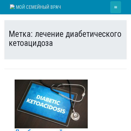
Skip
≡
МОЙ СЕМЕЙНЫЙ ВРАЧ
to
content
Метка:
лечение диабетического
кетоацидоза