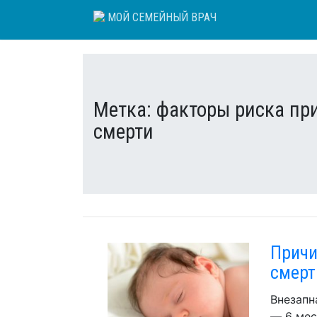
Skip
МОЙ СЕМЕЙНЫЙ ВРАЧ
to
content
Метка:
факторы риска пр
смерти
Причи
смерт
Внезапн
— 6 мес