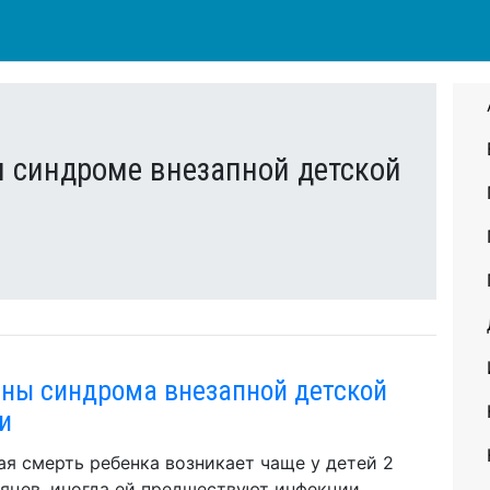
и синдроме внезапной детской
ны синдрома внезапной детской
и
ая смерть ребенка возникает чаще у детей 2
яцев, иногда ей предшествуют инфекции,