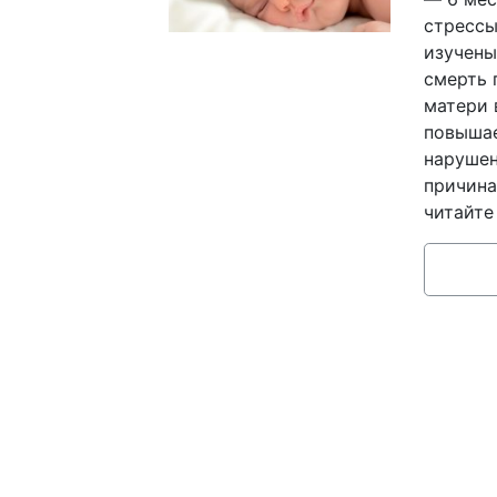
стрессы
изучены
смерть 
матери 
повышае
нарушен
причина
читайте