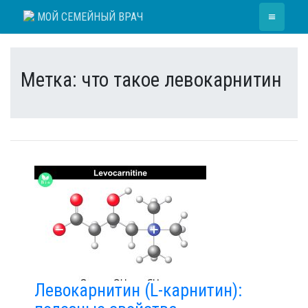
Skip
≡
МОЙ СЕМЕЙНЫЙ ВРАЧ
to
content
Метка:
что такое левокарнитин
Левокарнитин (L-карнитин):