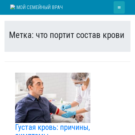
Skip
≡
МОЙ СЕМЕЙНЫЙ ВРАЧ
to
content
Метка:
что портит состав крови
Густая кровь: причины,