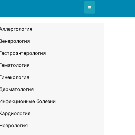
≡
Аллергология
Венерология
Гастроэнтерология
Гематология
Гинекология
Дерматология
Инфекционные болезни
Кардиология
Неврология