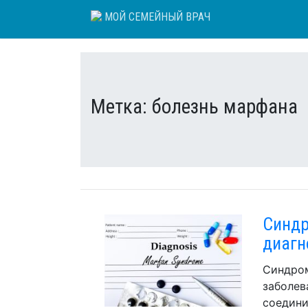
Skip
МОЙ СЕМЕЙНЫЙ ВРАЧ
to
content
Метка:
болезнь марфана
Синдр
диагн
Синдром
заболев
соедини