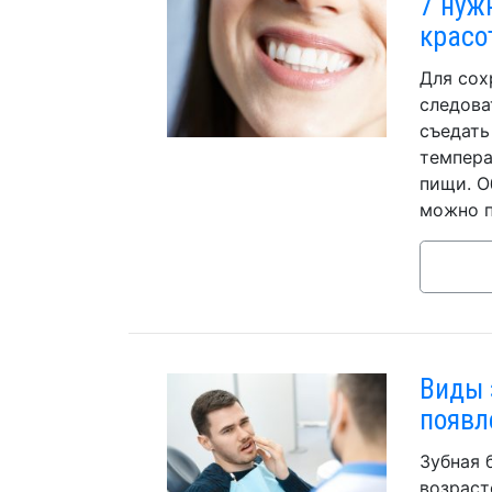
7 нуж
красо
Для сох
следова
съедать
темпера
пищи. О
можно п
Виды 
появл
Зубная 
возраст