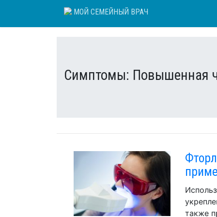
Skip
МОЙ СЕМЕЙНЫЙ ВРАЧ
to
content
Симптомы:
Повышенная ч
Фторл
прим
Использ
укрепле
также п