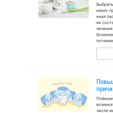
Выбрать
каких п
иная па
ее сост
лечения
болезне
потемне
Повыш
причи
Повышен
возника
числе м