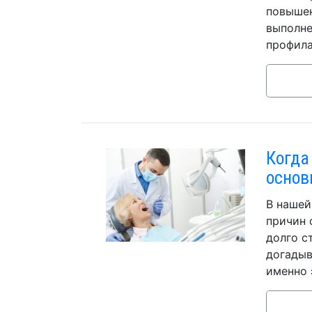
повышен
выполне
профила
Когда
основ
В нашей
причин 
долго с
догадыв
именно 