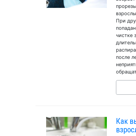
прорезы
взрослы
При дру
попадан
чистке 
длитель
распира
после л
неприят
обращат
Как в
взрос